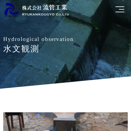
Skip
to
content
Hydrological observation
水文観測